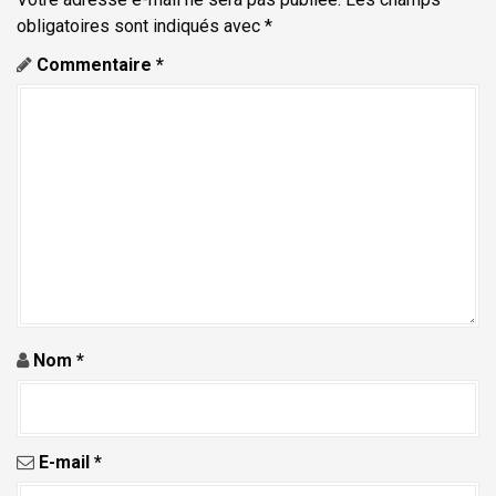
n
d
obligatoires sont indiqués avec
*
e
Commentaire
*
l
'
a
r
t
i
c
l
e
Nom
*
E-mail
*