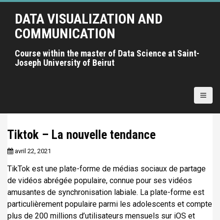
A
DATA VISUALIZATION AND
l
l
COMMUNICATION
e
r
Course within the master of Data Science at Saint-
Joseph University of Beirut
a
u
c
o
n
t
Tiktok – La nouvelle tendance
e
n
avril 22, 2021
u
TikTok est une plate-forme de médias sociaux de partage
p
de vidéos abrégée populaire, connue pour ses vidéos
r
amusantes de synchronisation labiale. La plate-forme est
i
particulièrement populaire parmi les adolescents et compte
n
plus de 200 millions d’utilisateurs mensuels sur iOS et
c