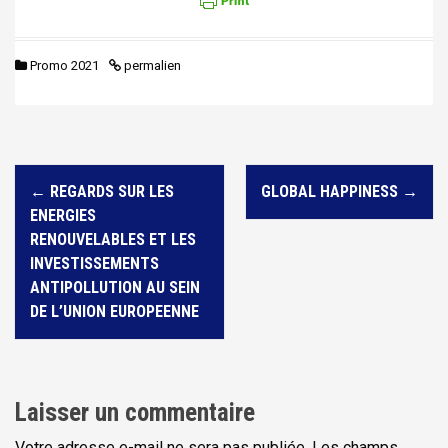
Promo 2021
permalien
N
←
REGARDS SUR LES
GLOBAL HAPPINESS
→
a
ENERGIES
v
RENOUVELABLES ET LES
i
INVESTISSEMENTS
ANTIPOLLUTION AU SEIN
g
DE L’UNION EUROPEENNE
a
t
i
Laisser un commentaire
o
Votre adresse e-mail ne sera pas publiée.
Les champs