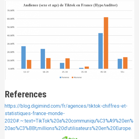
References
https://blog.digimind.com/fr/agences/tiktok-chiffres-et-
statistiques-france-monde-
2020#:~:text=TikTok%20a%20communiqu%C3%A9%20en%
20ao%C3%BBt,millions%20d’utilisateurs%20en%20Europe.